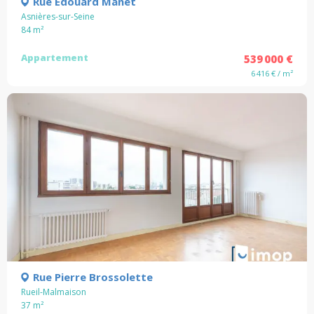
Rue Edouard Manet
Asnières-sur-Seine
84
m²
Appartement
539 000 €
6 416 € / m²
Rue Pierre Brossolette
Rueil-Malmaison
37
m²