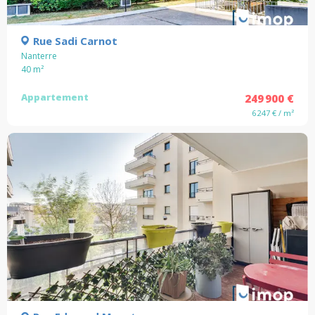
Rue Sadi Carnot
Nanterre
40
m²
Appartement
249 900 €
6 247 € / m²