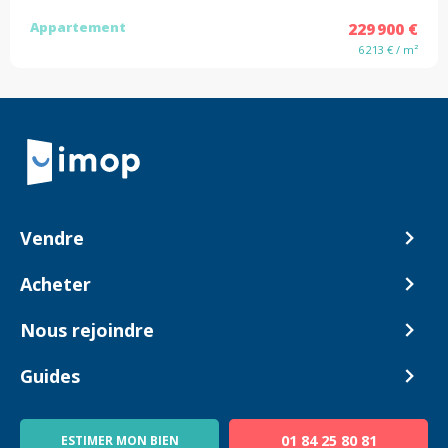
Appartement
229 900 €
6 213 € / m²
Retour à la navigation principale
Vendre
Comment ça marche ?
Acheter
Nos tarifs
Biens en vente
Nous rejoindre
Estimer mon bien
Alerte acheteur
Devenir Conseiller
Guides
Notre équipe
Blog
01 84 25 80 81
ESTIMER MON BIEN