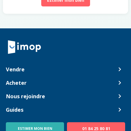
Estimer mon bien
Retour à la navigation principale
Vendre
Comment ça marche ?
Acheter
Nos tarifs
Biens en vente
Nous rejoindre
Estimer mon bien
Alerte acheteur
Devenir Conseiller
Guides
Notre équipe
Blog
01 84 25 80 81
ESTIMER MON BIEN