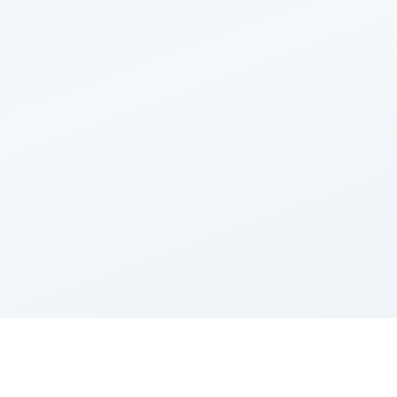
500 000
€
Imop
9 900
€
Agence
25 000
€
5
%