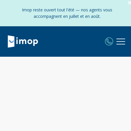
Imop reste ouvert tout l'été — nos agents vous
accompagnent en juillet et en août.
L'agence immobilière Imop à
Paris 14
Frais fixes et réduits - Experts locaux