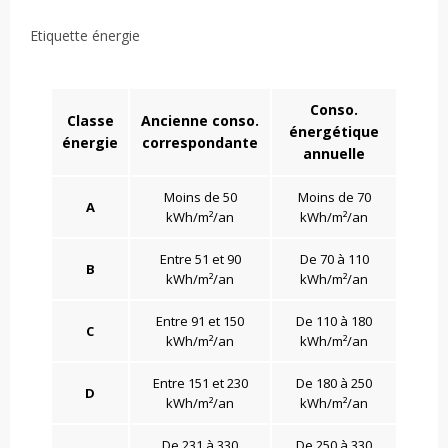
Etiquette énergie
Conso.
Classe
Ancienne conso.
énergétique
énergie
correspondante
annuelle
Moins de 50
Moins de 70
A
kWh/m²/an
kWh/m²/an
Entre 51 et 90
De 70 à 110
B
kWh/m²/an
kWh/m²/an
Entre 91 et 150
De 110 à 180
C
kWh/m²/an
kWh/m²/an
Entre 151 et 230
De 180 à 250
D
kWh/m²/an
kWh/m²/an
De 231 à 330
De 250 à 330