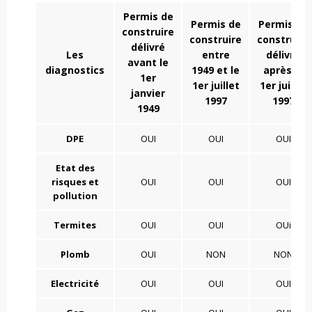
Permis de
Permis de
Permis de
construire
construire
construire
délivré
Les
entre
délivré
avant le
diagnostics
1949 et le
après le
1er
1er juillet
1er juillet
janvier
1997
1997
1949
DPE
OUI
OUI
OUI
Etat des
risques et
OUI
OUI
OUI
pollution
Termites
OUI
OUI
OUi
Plomb
OUI
NON
NON
Electricité
OUI
OUI
OUI