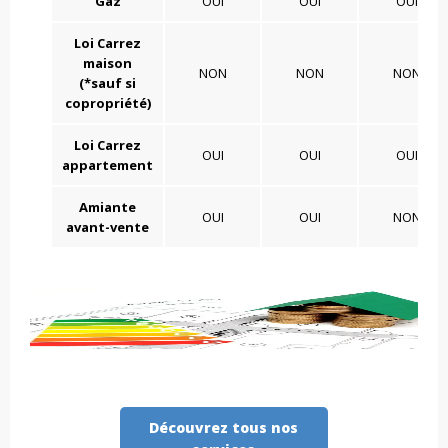
Gaz
OUI
OUI
OUI
Loi Carrez
maison
NON
NON
NON
(*sauf si
copropriété)
Loi Carrez
OUI
OUI
OUI
appartement
Amiante
OUI
OUI
NON
avant-vente
Découvrez tous nos