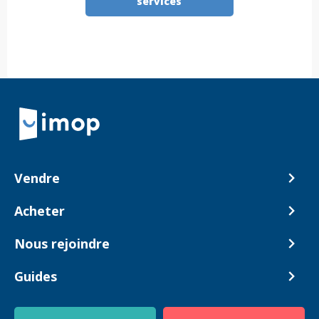
services
Retour à la navigation principale
Vendre
Comment ça marche ?
Acheter
Nos tarifs
Biens en vente
Nous rejoindre
Estimer mon bien
Alerte acheteur
Devenir Conseiller
Guides
Notre équipe
Blog