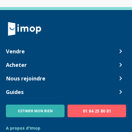
Retour à la navigation principale
Vendre
Comment ça marche ?
Acheter
Nos tarifs
Biens en vente
Nous rejoindre
Estimer mon bien
Alerte acheteur
Devenir Conseiller
Guides
Notre équipe
Blog
01 84 25 80 81
ESTIMER MON BIEN
Guide immo
FAQ
A propos d'Imop