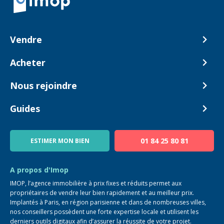
Vendre
Comment ça marche ?
Acheter
Nos tarifs
Biens en vente
Nous rejoindre
Estimer mon bien
Alerte acheteur
Devenir Conseiller
Guides
Notre équipe
Blog
01 84 25 80 81
ESTIMER MON BIEN
Guide immo
FAQ
A propos d'Imop
IMOP, l’agence immobilière à prix fixes et réduits permet aux
propriétaires de vendre leur bien rapidement et au meilleur prix.
Implantés à Paris, en région parisienne et dans de nombreuses villes,
nos conseillers possèdent une forte expertise locale et utilisent les
derniers outils digitaux afin d’assurer la réussite de votre projet.