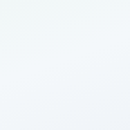
500 000
€
Imop
9 900
€
Agence
25 000
€
5
%