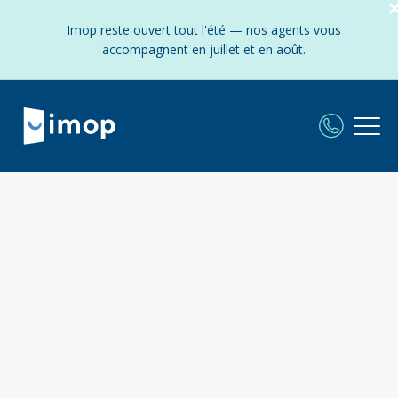
Imop reste ouvert tout l'été — nos agents vous
accompagnent en juillet et en août.
L'agence Imop à Strasbourg :
Frais fixes et réduits - Experts locaux