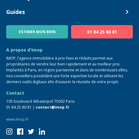
Estimer mon bien
Alerte acheteur
Devenir Conseiller
Guides
Notre équipe
Blog
01 84 25 80 81
ESTIMER MON BIEN
Guide immo
FAQ
A propos d'Imop
IMOP, l’agence immobilière à prix fixes et réduits permet aux
propriétaires de vendre leur bien rapidement et au meilleur prix.
Implantés à Paris, en région parisienne et dans de nombreuses villes,
nos conseillers possèdent une forte expertise locale et utilisent les
derniers outils digitaux afin d’assurer la réussite de votre projet.
Contact
105 boulevard Sébastopol 75002 Paris
01 84 25 80 81 |
contact@imop.fr
www.imop.fr