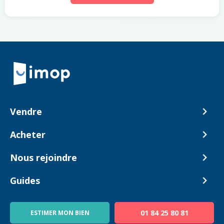
Retour à la navigation principale
Vendre
Comment ça marche ?
Acheter
Nos tarifs
Biens en vente
Nous rejoindre
Estimer mon bien
Alerte acheteur
Devenir Conseiller
Guides
Notre équipe
Blog
01 84 25 80 81
ESTIMER MON BIEN
Guide immo