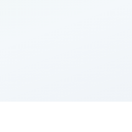
Imop
9 900
€
Agence
25 000
€
5
%