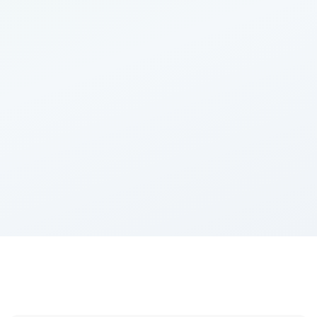
Imop
9 900
€
Agence
25 000
€
5
%