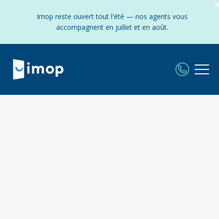
Imop reste ouvert tout l'été — nos agents vous
accompagnent en juillet et en août.
L'agence Imop à Argenteuil :
Frais fixes et réduits - Experts locaux