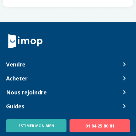
Retour à la navigation principale
Vendre
Comment ça marche ?
Acheter
Nos tarifs
Biens en vente
Nous rejoindre
Estimer mon bien
Alerte acheteur
Devenir Conseiller
Guides
Notre équipe
Blog
01 84 25 80 81
ESTIMER MON BIEN
Guide immo