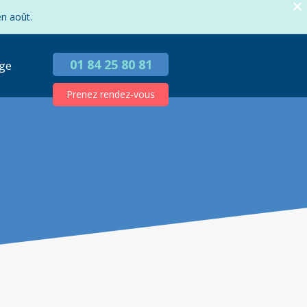
en août.
01 84 25 80 81
ge
Prenez rendez-vous