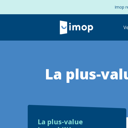
Imop re
V
La plus-va
Retour à la navigation principale
La plus-value