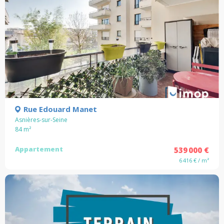
Rue Edouard Manet
Asnières-sur-Seine
84
m²
Appartement
539 000 €
6 416 € / m²