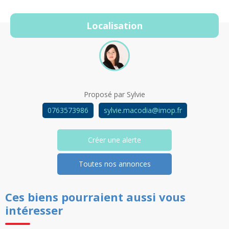
Localisation
Proposé par
Sylvie
0763573986
sylvie.macodia@imop.fr
Créer une alerte
Toutes nos annonces
Ces biens pourraient aussi vous
intéresser