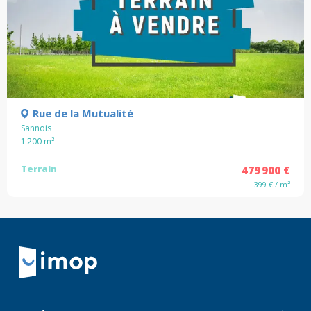
Rue de la Mutualité
Sannois
1 200
m²
Terrain
479 900 €
399 € / m²
Retour à la navigation principale