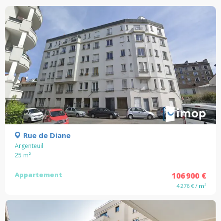
Rue de Diane
Argenteuil
25
m²
Appartement
106 900 €
4 276 € / m²