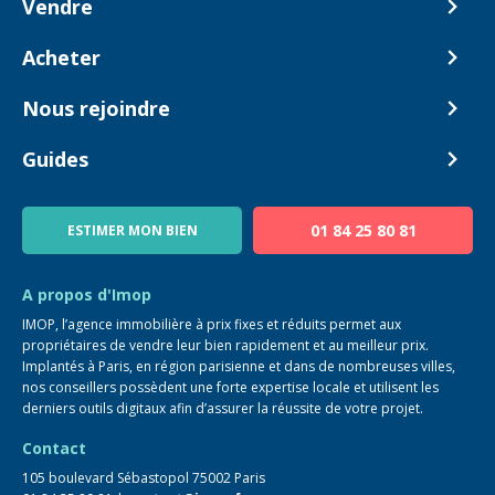
Vendre
Comment ça marche ?
Acheter
Nos tarifs
Biens en vente
Nous rejoindre
Estimer mon bien
Alerte acheteur
Devenir Conseiller
Guides
Notre équipe
Blog
01 84 25 80 81
ESTIMER MON BIEN
Guide immo
FAQ
A propos d'Imop
IMOP, l’agence immobilière à prix fixes et réduits permet aux
propriétaires de vendre leur bien rapidement et au meilleur prix.
Implantés à Paris, en région parisienne et dans de nombreuses villes,
nos conseillers possèdent une forte expertise locale et utilisent les
derniers outils digitaux afin d’assurer la réussite de votre projet.
Contact
105 boulevard Sébastopol 75002 Paris