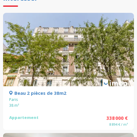
Beau 2 pièces de 38m2
Paris
38
m²
Appartement
338 000 €
8 894 € / m²