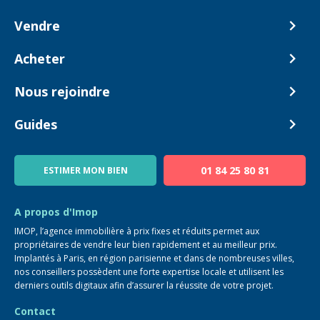
Vendre
Comment ça marche ?
Acheter
Nos tarifs
Biens en vente
Nous rejoindre
Estimer mon bien
Alerte acheteur
Devenir Conseiller
Guides
Notre équipe
Blog
01 84 25 80 81
ESTIMER MON BIEN
Guide immo
FAQ
A propos d'Imop
IMOP, l’agence immobilière à prix fixes et réduits permet aux
propriétaires de vendre leur bien rapidement et au meilleur prix.
Implantés à Paris, en région parisienne et dans de nombreuses villes,
nos conseillers possèdent une forte expertise locale et utilisent les
derniers outils digitaux afin d’assurer la réussite de votre projet.
Contact