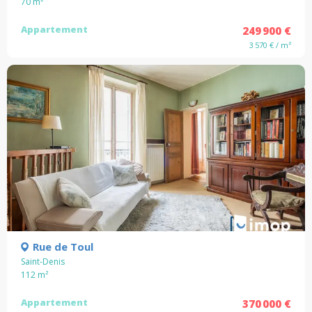
70
m²
Appartement
249 900 €
3 570 € / m²
Rue de Toul
Saint-Denis
112
m²
Appartement
370 000 €