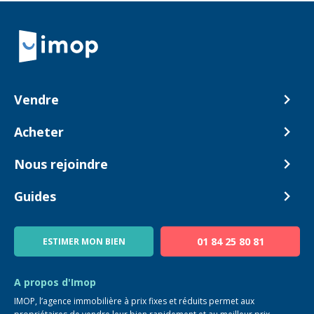
Retour à la navigation principale
Vendre
Comment ça marche ?
Acheter
Nos tarifs
Biens en vente
Nous rejoindre
Estimer mon bien
Alerte acheteur
Devenir Conseiller
Guides
Notre équipe
Blog
01 84 25 80 81
ESTIMER MON BIEN
Guide immo
FAQ
A propos d'Imop
IMOP, l’agence immobilière à prix fixes et réduits permet aux