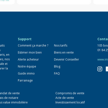
Support
Conta
uits
Comment ça marche ?
Nos tarifs
105 bou
n
01 84 2
Estimer mon bien
Biens en vente
aris, en
es, nos
Alerte acheteur
Devenir Conseiller
www.im
ale et
Notre équipe
Blog
urer la
Guide immo
FAQ
Parrainage
ndat de vente
Compromis de vente
ais de notaire
Acte de vente
us value immobilière
Investissement locatif