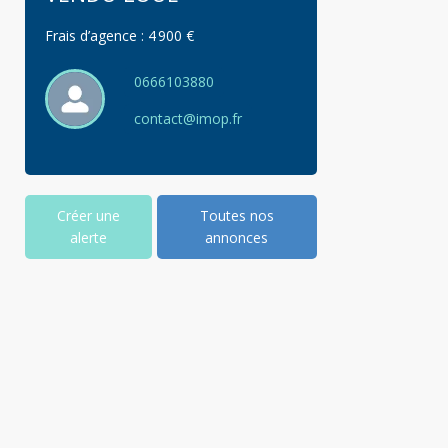
Frais d’agence :
4 900 €
0666103880
contact@imop.fr
Créer une
Toutes nos
alerte
annonces