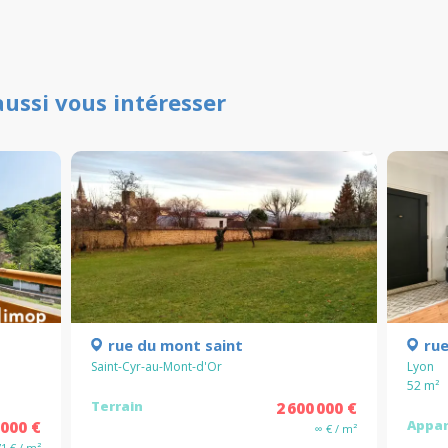
aussi vous intéresser
rue du mont saint
rue
Saint-Cyr-au-Mont-d'Or
Lyon
52
m²
Terrain
2 600 000 €
Appa
 000 €
∞ € / m²
71 € / m²