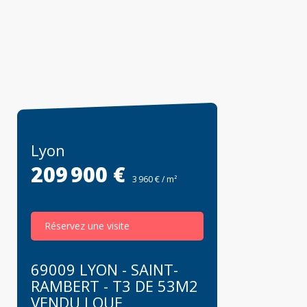
Lyon
209 900 €
3 960 € / m²
Réservez une visite
69009 LYON - SAINT-
RAMBERT - T3 DE 53M2
VENDU LOUE