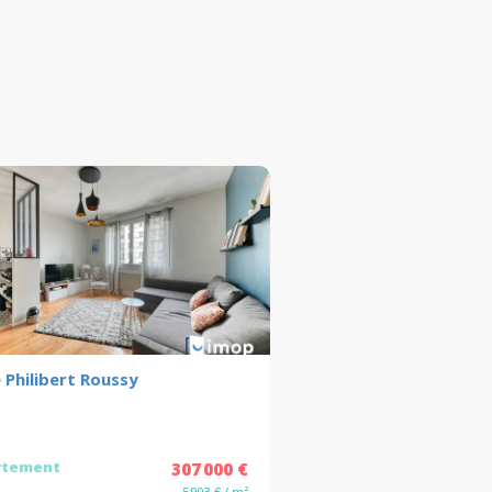
 Philibert Roussy
rtement
307 000 €
5 903 € / m²