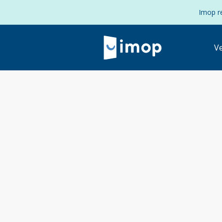
Imop re
V