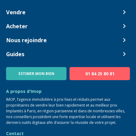
Vendre
Comment ça marche ?
Acheter
Nos tarifs
Biens en vente
Nous rejoindre
Estimer mon bien
Alerte acheteur
Devenir Conseiller
Guides
Notre équipe
Blog
01 84 25 80 81
ESTIMER MON BIEN
Guide immo
FAQ
A propos d'Imop
IMOP, l’agence immobilière à prix fixes et réduits permet aux
propriétaires de vendre leur bien rapidement et au meilleur prix.
Implantés à Paris, en région parisienne et dans de nombreuses villes,
nos conseillers possèdent une forte expertise locale et utilisent les
derniers outils digitaux afin d’assurer la réussite de votre projet.
Contact