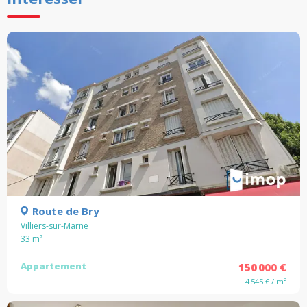
Route de Bry
Villiers-sur-Marne
33
m²
Appartement
150 000 €
4 545 € / m²