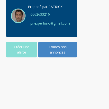
Proposé par
PATRICK
0662633216
pr.expertimo@gmail.com
Créer une
Toutes nos
alerte
annonces