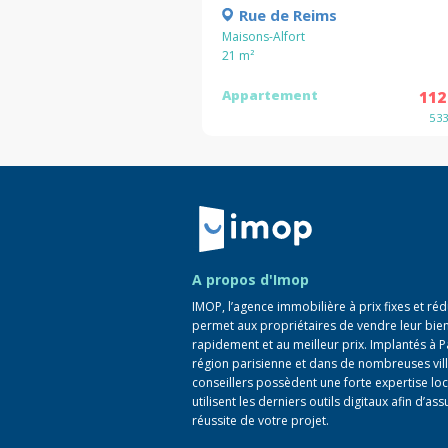
Rue de Reims
Maisons-Alfort
21
m²
Appartement
112
5 3
Retour à la navigation principale
A propos d'Imop
IMOP, l’agence immobilière à prix fixes et réd
permet aux propriétaires de vendre leur bie
rapidement et au meilleur prix. Implantés à P
région parisienne et dans de nombreuses vill
conseillers possèdent une forte expertise loc
utilisent les derniers outils digitaux afin d’ass
réussite de votre projet.