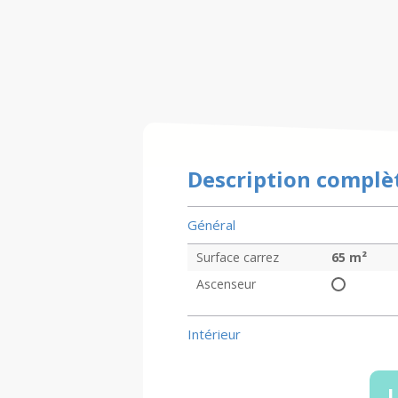
Description complè
Général
Surface carrez
65
m²
Ascenseur
Intérieur
L