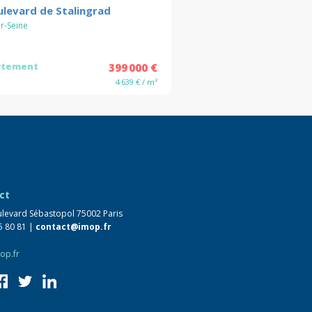
ulevard de Stalingrad
ur-Seine
rtement
399 000 €
4 639 € / m²
ct
levard Sébastopol 75002 Paris
5 80 81 |
contact@imop.fr
op.fr