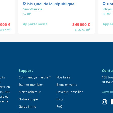
bis Quai de la République
Bo
Saint-Maurice
Vitry-s
57
m²
86
m²
Appartement
Appa
 000 €
349 000 €
33 € / m²
6 122 € / m²
Support
Conta
uits
Comment ça marche ?
Nos tarifs
105 bou
n
01 84 2
Estimer mon bien
Biens en vente
aris, en
es, nos
Alerte acheteur
Devenir Conseiller
www.im
ale et
Notre équipe
Blog
urer la
Guide immo
FAQ