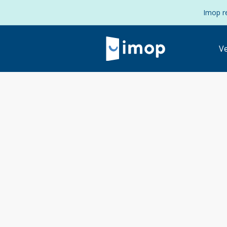
Imop re
V