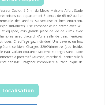
fesseur Cadiot, à 5mn du Métro Maisons-Alfort-Stade
présentons cet appartement 3 pièces de 65 m2 au 1er
mmeuble des années 50 sécurisé et bien entretenu.
(expo sud-ouest), il se compose d'une entrée avec WC
e et équipée, d'un grande pièce de vie de 29m2 avec
chambres avec placard, d'une salle de bain. Fenêtres
ctriques. Chauffage gaz individuel. Une cave et un box
plètent ce bien. Charges 320€/trimestre (eau froide,
ole Paul Vaillant couturier Maternel Georges Sand. Taxe
merces à proximité (Auchan, marché du centre ville à
senté par IMOP l'agence immobilière au tarif unique de
Localisation