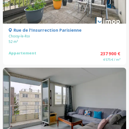
Rue de l'Insurrection Parisienne
Choisy-le-Roi
52
m²
Appartement
237 900 €
4 575 € / m²