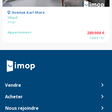
Avenue Karl Marx
Villejuif
77
m²
Appartement
280 000 €
3 636 € / m²
Retour à la navigation principale
Vendre
Comment ça marche ?
Acheter
Nos tarifs
Biens en vente
Nous rejoindre