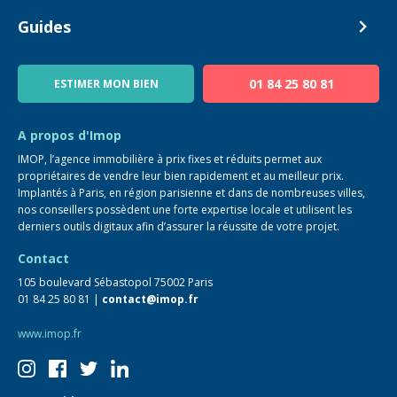
Estimer mon bien
Alerte acheteur
Devenir Conseiller
Guides
Notre équipe
Blog
01 84 25 80 81
ESTIMER MON BIEN
Guide immo
FAQ
A propos d'Imop
IMOP, l’agence immobilière à prix fixes et réduits permet aux
propriétaires de vendre leur bien rapidement et au meilleur prix.
Implantés à Paris, en région parisienne et dans de nombreuses villes,
nos conseillers possèdent une forte expertise locale et utilisent les
derniers outils digitaux afin d’assurer la réussite de votre projet.
Contact
105 boulevard Sébastopol 75002 Paris
01 84 25 80 81 |
contact@imop.fr
www.imop.fr