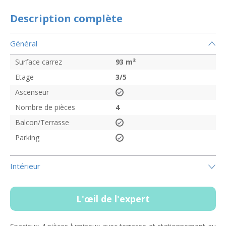
Description complète
Général
Surface carrez
93
m²
Etage
3/5
Ascenseur
Nombre de pièces
4
Balcon/Terrasse
Parking
Intérieur
L'œil de l'expert