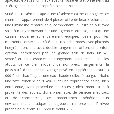
Spacieux 4 pièces lumineux avec terrasse et stationnement au
3ᵉ étage dans une copropriété bien entretenue
Situé au troisième étage d’une résidence calme et soignée, ce
charmant appartement de 4 pièces offre de beaux volumes et
une luminosité remarquable, comprenant un vaste séjour avec
salle à manger ouvrant sur une agréable terrasse, ainsi qu’une
cuisine moderne et entièrement équipée, idéale pour les
moments conviviaux ; côté nuit, trois chambres avec placards
intégrés, dont une avec double rangement, offrent un confort
optimal, complétées par une grande salle de bain, un WC
séparé et deux espaces de rangement dans le couloir ; les
atouts de ce bien incluent de nombreux rangements, la
possibilité d’acquérir un garage privé en supplément pour 13
000 €, un chauffage et une eau chaude collectifs au gaz urbain,
une taxe foncière de 1 496 € et une copropriété saine, bien
entretenue, sans procédure en cours ; idéalement situé à
proximité des écoles, d’une pharmacie, de services médicaux
et de commerces, cet appartement bénéficie d’un
environnement pratique et agréable, renforcé par l’arrivée
prochaine du tram T10 prévue début 2026.