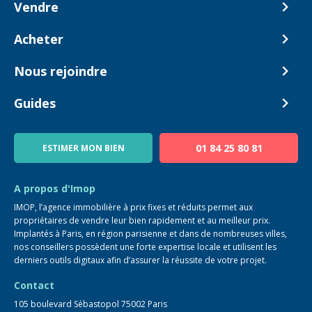
Vendre
Comment ça marche ?
Acheter
Nos tarifs
Biens en vente
Nous rejoindre
Estimer mon bien
Alerte acheteur
Devenir Conseiller
Guides
Notre équipe
Blog
01 84 25 80 81
ESTIMER MON BIEN
Guide immo
FAQ
A propos d'Imop
IMOP, l’agence immobilière à prix fixes et réduits permet aux
propriétaires de vendre leur bien rapidement et au meilleur prix.
Implantés à Paris, en région parisienne et dans de nombreuses villes,
nos conseillers possèdent une forte expertise locale et utilisent les
derniers outils digitaux afin d’assurer la réussite de votre projet.
Contact
105 boulevard Sébastopol 75002 Paris