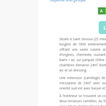
Dépense énergétique
A
L
Située à Saint-Senoux (25 mi
longère de 1856 entièrement
offrant une vaste cuisine 
d’origines, cheminée, ouvra
bains / wc sur parquet chêne
chambres d’environ 24m² dont u
wc et un dressing.
Une extension (carrelage) d
mezzanine de 24m² avec vue
orienté sud-est avec bassin et 
À l’extérieur se trouvent un c
deux terrasses carrelées. Au f