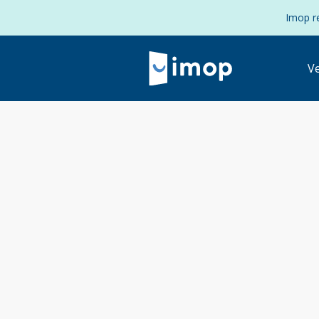
Imop re
V