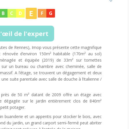
E
B
C
D
F
G
'œil de l'expert
nutes de Rennes), Imop vous présente cette magnifique
 rénovée d’environ 150m² habitable (170m² au sol)
aménagée et équipée (2019) de 33m² sur tomettes
nt sur un bureau ou chambre avec cheminée, salle de
 massif. A l’étage, se trouvent un dégagement et deux
ne suite parentale avec salle de douche à l’italienne /
e près de 50 m² datant de 2009 offre un étage avec
 dégagée sur le jardin entièrement clos de 840m²
petit potager.
oin buanderie et un appentis pour stocker le bois, avec
ond du jardin, un grand carport semi-fermé peut abriter