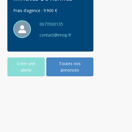
Frais d’agence :
9 900 €
0673500135
contact@imop.fr
Créer une
Toutes nos
alerte
annonces