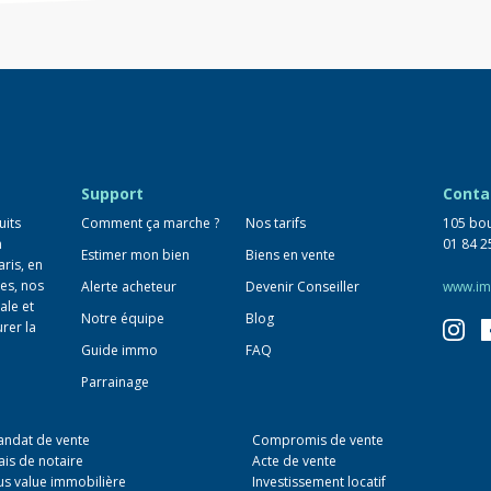
Support
Conta
uits
Comment ça marche ?
Nos tarifs
105 bou
n
01 84 2
Estimer mon bien
Biens en vente
aris, en
es, nos
Alerte acheteur
Devenir Conseiller
www.im
ale et
Notre équipe
Blog
urer la
Guide immo
FAQ
Parrainage
ndat de vente
Compromis de vente
ais de notaire
Acte de vente
us value immobilière
Investissement locatif