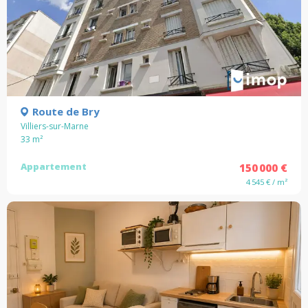
Route de Bry
Villiers-sur-Marne
33
m²
Appartement
150 000 €
4 545 € / m²