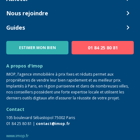
Nos tarifs
Biens en vente
Nous rejoindre
Estimer mon bien
Alerte acheteur
Devenir Conseiller
Guides
Notre équipe
Blog
01 84 25 80 81
ESTIMER MON BIEN
Guide immo
FAQ
A propos d'Imop
IMOP, l’agence immobilière à prix fixes et réduits permet aux
propriétaires de vendre leur bien rapidement et au meilleur prix.
Implantés à Paris, en région parisienne et dans de nombreuses villes,
nos conseillers possèdent une forte expertise locale et utilisent les
derniers outils digitaux afin d’assurer la réussite de votre projet.
Contact
105 boulevard Sébastopol 75002 Paris
01 84 25 80 81 |
contact@imop.fr
www.imop.fr