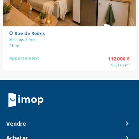
Rue de Reims
Maisons-Alfort
21
m²
Appartement
112 000 €
5 333 € / m²
Retour à la navigation principale
Vendre
Comment ça marche ?
Acheter