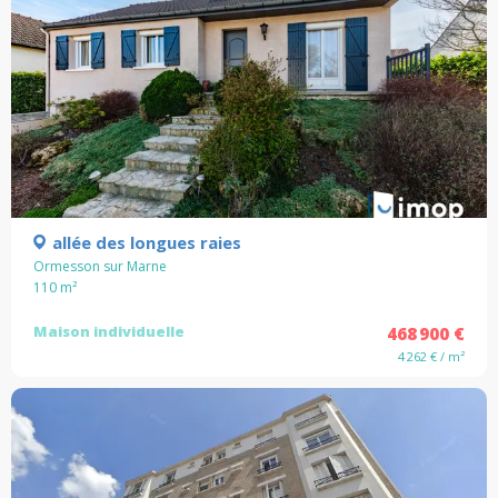
allée des longues raies
Ormesson sur Marne
110
m²
Maison individuelle
468 900 €
4 262 € / m²