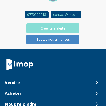
0770202218
contact@imop.fr
Créer une alerte
Toutes nos annonces
Retour à la navigation principale
Vendre
Comment ça marche ?
Acheter
Nos tarifs
Biens en vente
Nous rejoindre