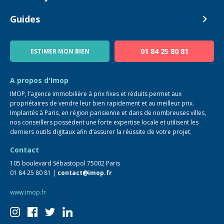
Estimer mon bien
Alerte acheteur
Devenir Conseiller
Guides
Notre équipe
Blog
01 84 25 80 81
ESTIMER MON BIEN
Guide immo
FAQ
A propos d'Imop
IMOP, l’agence immobilière à prix fixes et réduits permet aux
propriétaires de vendre leur bien rapidement et au meilleur prix.
Implantés à Paris, en région parisienne et dans de nombreuses villes,
nos conseillers possèdent une forte expertise locale et utilisent les
derniers outils digitaux afin d’assurer la réussite de votre projet.
Contact
105 boulevard Sébastopol 75002 Paris
01 84 25 80 81 |
contact@imop.fr
www.imop.fr