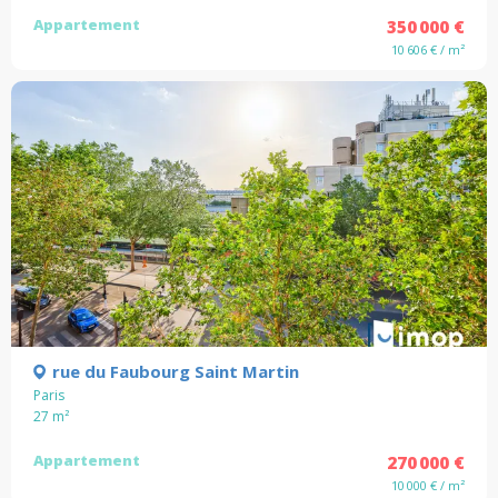
Appartement
350 000 €
10 606 € / m²
rue du Faubourg Saint Martin
Paris
27
m²
Appartement
270 000 €
10 000 € / m²