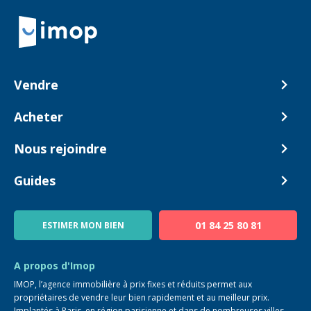
Retour à la navigation principale
Vendre
Comment ça marche ?
Acheter
Nos tarifs
Biens en vente
Nous rejoindre
Estimer mon bien
Alerte acheteur
Devenir Conseiller
Guides
Notre équipe
Blog
01 84 25 80 81
ESTIMER MON BIEN
Guide immo
FAQ
A propos d'Imop
IMOP, l’agence immobilière à prix fixes et réduits permet aux
propriétaires de vendre leur bien rapidement et au meilleur prix.
Implantés à Paris, en région parisienne et dans de nombreuses villes,