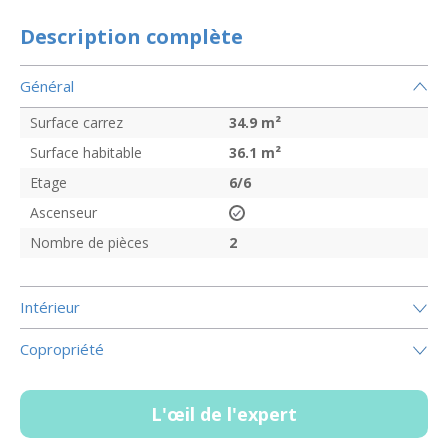
Description complète
Général
Surface carrez
34.9
m²
Surface habitable
36.1
m²
Etage
6/6
Ascenseur
Nombre de pièces
2
Intérieur
Copropriété
L'œil de l'expert