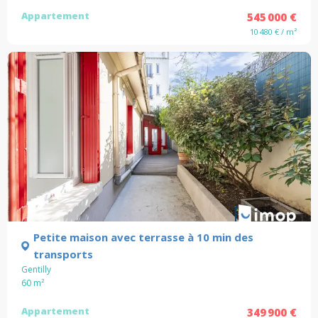
Appartement
545 000 €
10 480 € / m²
Petite maison avec terrasse à 10 min des
transports
Gentilly
60
m²
Appartement
349 900 €