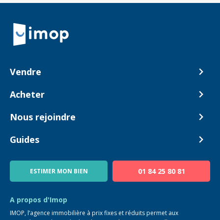
Retour à la navigation principale
Vendre
Comment ça marche ?
Acheter
Nos tarifs
Biens en vente
Nous rejoindre
Estimer mon bien
Alerte acheteur
Devenir Conseiller
Guides
Notre équipe
Blog
01 84 25 80 81
ESTIMER MON BIEN
Guide immo
FAQ
A propos d'Imop
IMOP, l’agence immobilière à prix fixes et réduits permet aux