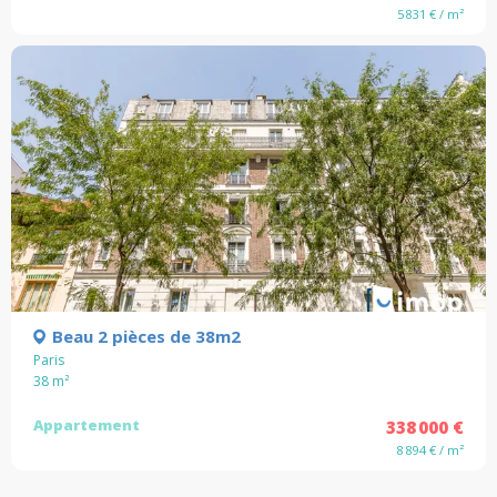
5 831 € / m²
Beau 2 pièces de 38m2
Paris
38
m²
Appartement
338 000 €
8 894 € / m²