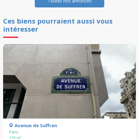
Toutes nos annonces
Ces biens pourraient aussi vous
intéresser
Avenue de Suffren
Paris
135
m²