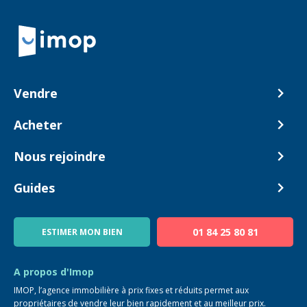
Retour à la navigation principale
Vendre
Comment ça marche ?
Acheter
Nos tarifs
Biens en vente
Nous rejoindre
Estimer mon bien
Alerte acheteur
Devenir Conseiller
Guides
Notre équipe
Blog
01 84 25 80 81
ESTIMER MON BIEN
Guide immo
FAQ
A propos d'Imop
IMOP, l’agence immobilière à prix fixes et réduits permet aux
propriétaires de vendre leur bien rapidement et au meilleur prix.