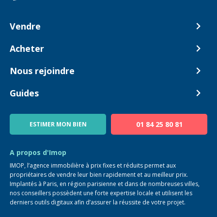
Vendre
Comment ça marche ?
Acheter
Nos tarifs
Biens en vente
Nous rejoindre
Estimer mon bien
Alerte acheteur
Devenir Conseiller
Guides
Notre équipe
Blog
01 84 25 80 81
ESTIMER MON BIEN
Guide immo
FAQ
A propos d'Imop
IMOP, l’agence immobilière à prix fixes et réduits permet aux
propriétaires de vendre leur bien rapidement et au meilleur prix.
Implantés à Paris, en région parisienne et dans de nombreuses villes,
nos conseillers possèdent une forte expertise locale et utilisent les
derniers outils digitaux afin d’assurer la réussite de votre projet.