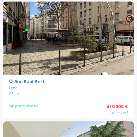
Rue Paul Bert
Lyon
93
m²
Appartement
410 000 €
4 408 € / m²