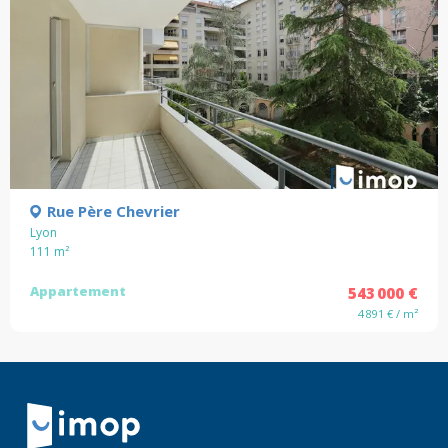
Rue Père Chevrier
Lyon
111
m²
Appartement
543 000 €
4 891 € / m²
Retour à la navigation principale