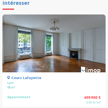
intéresser
Cours Lafayette
Lyon
98
m²
Appartement
499 900 €
5 101 € / m²