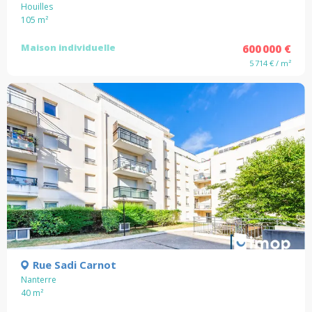
Houilles
105
m²
Maison individuelle
600 000 €
5 714 € / m²
Rue Sadi Carnot
Nanterre
40
m²