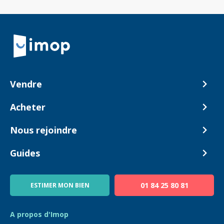
Retour à la navigation principale
Vendre
Comment ça marche ?
Acheter
Nos tarifs
Biens en vente
Nous rejoindre
Estimer mon bien
Alerte acheteur
Devenir Conseiller
Guides
Notre équipe
Blog
01 84 25 80 81
ESTIMER MON BIEN
Guide immo
FAQ
A propos d'Imop