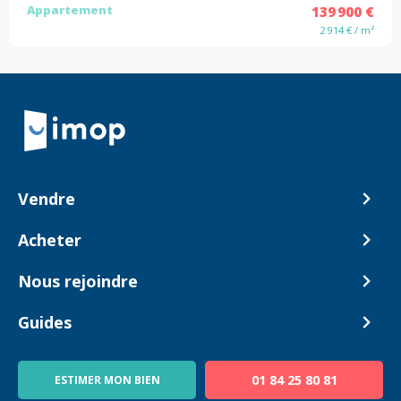
Appartement
139 900 €
2 914 € / m²
Retour à la navigation principale
Vendre
Comment ça marche ?
Acheter
Nos tarifs
Biens en vente
Nous rejoindre
Estimer mon bien
Alerte acheteur
Devenir Conseiller
Guides
Notre équipe
Blog
01 84 25 80 81
ESTIMER MON BIEN
Guide immo