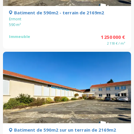
Batiment de 590m2 - terrain de 2169m2
Ermont
590
m²
Immeuble
1 250 000 €
2 118 € / m²
Batiment de 590m2 sur un terrain de 2169m2