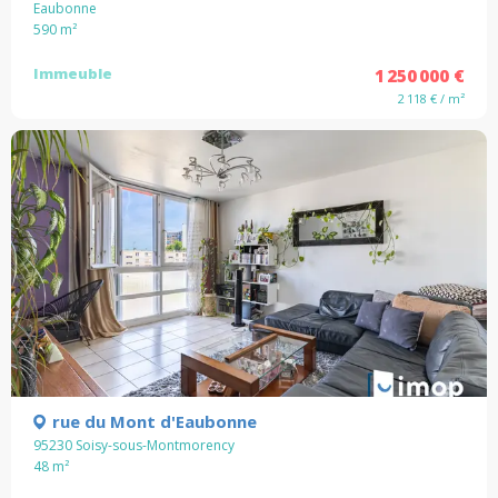
Eaubonne
590
m²
Immeuble
1 250 000 €
2 118 € / m²
rue du Mont d'Eaubonne
95230 Soisy-sous-Montmorency
48
m²