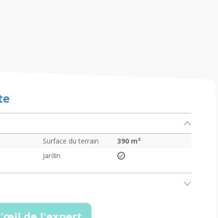
te
Surface du terrain
390
m²
Jardin
'œil de l'expert