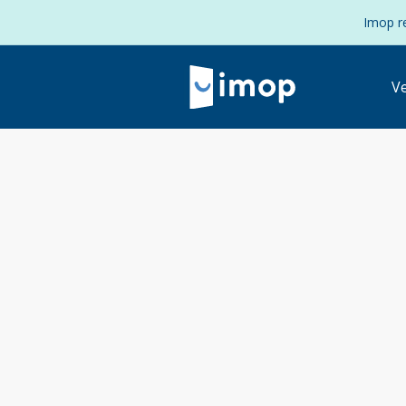
Imop re
V