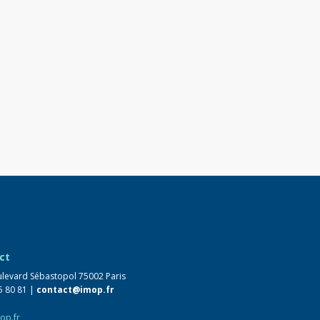
ct
levard Sébastopol 75002 Paris
5 80 81 |
contact@imop.fr
op.fr