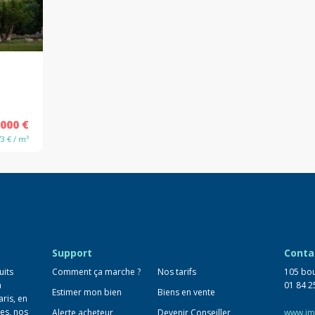
 000 €
73 € / m²
Support
Conta
uits
Comment ça marche ?
Nos tarifs
105 bou
n
01 84 2
Estimer mon bien
Biens en vente
aris, en
es, nos
Alerte acheteur
Devenir Conseiller
www.im