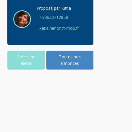
Proposé par
Katia
+33623712858
katia.henon@imop.fr
Créer une
Toutes nos
alerte
annonces