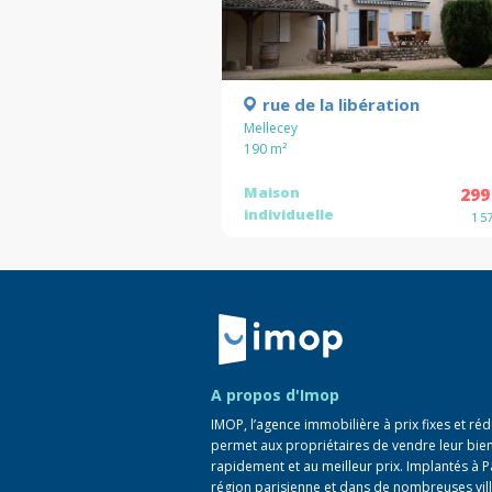
rue de la libération
Mellecey
190
m²
Maison
299
individuelle
1 5
Retour à la navigation principale
A propos d'Imop
IMOP, l’agence immobilière à prix fixes et réd
permet aux propriétaires de vendre leur bie
rapidement et au meilleur prix. Implantés à P
région parisienne et dans de nombreuses vill