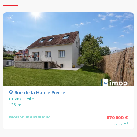
Rue de la Haute Pierre
L'Étang-la-Ville
136
m²
Maison individuelle
870 000 €
6 397 € / m²