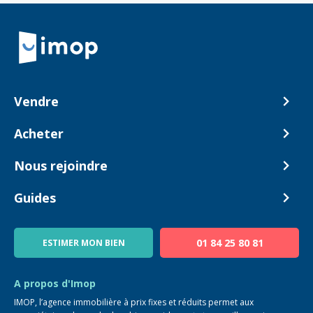
Retour à la navigation principale
Vendre
Comment ça marche ?
Acheter
Nos tarifs
Biens en vente
Nous rejoindre
Estimer mon bien
Alerte acheteur
Devenir Conseiller
Guides
Notre équipe
Blog
01 84 25 80 81
ESTIMER MON BIEN
Guide immo
FAQ
A propos d'Imop
IMOP, l’agence immobilière à prix fixes et réduits permet aux