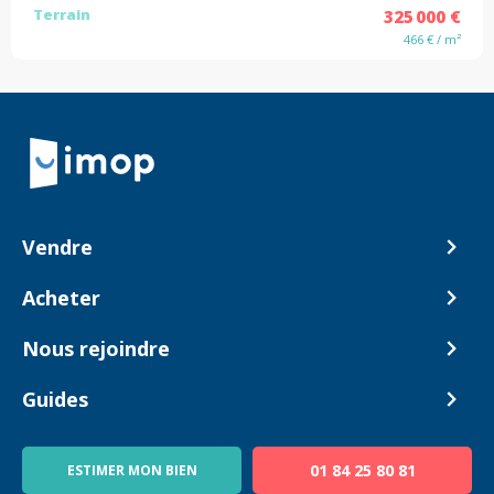
Terrain
325 000 €
466 € / m²
Retour à la navigation principale
Vendre
Comment ça marche ?
Acheter
Nos tarifs
Biens en vente
Nous rejoindre
Estimer mon bien
Alerte acheteur
Devenir Conseiller
Guides
Notre équipe
Blog
01 84 25 80 81
ESTIMER MON BIEN
Guide immo