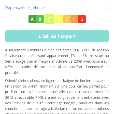
Dépense énergétique
C
A
B
D
E
F
G
L'œil de l'expert
À seulement 5 minutes à pied des gares RER B et C de Massy-
Palaiseau, ce séduisant appartement T3 de 58 m² situé au
3ème étage d’un immeuble moderne de 2009 avec ascenseur
offre un cadre de vie idéal alliant confort, luminosité et
praticité.
Orienté plein sud-est, ce logement baigné de lumière ouvre sur
un balcon de 3,4 m² donnant sur une cour calme, parfait pour
profiter d’un extérieur en pleine ville. Construit aux normes RT
2012 et accesible PMR, il a été soigneusement entretenu avec
des finitions de qualité : carrelage intégral, parquets dans les
chambres, double vitrage à isolation renforcée, volets roulants