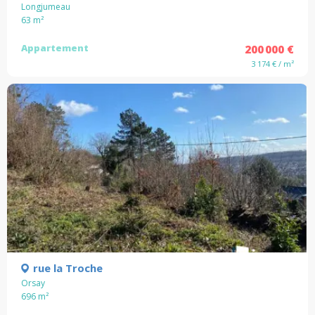
Longjumeau
63
m²
Appartement
200 000 €
3 174 € / m²
rue la Troche
Orsay
696
m²