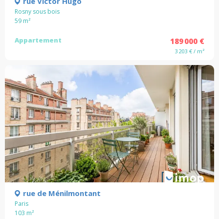
rue Victor Hugo
Rosny sous bois
59
m²
Appartement
189 000 €
3 203 € / m²
rue de Ménilmontant
Paris
103
m²