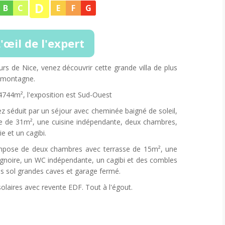
D
B
C
E
F
G
'œil de l'expert
rs de Nice, venez découvrir cette grande villa de plus
 montagne.
 4744m², l'exposition est Sud-Ouest
z séduit par un séjour avec cheminée baigné de soleil,
se de 31m², une cuisine indépendante, deux chambres,
e et un cagibi.
ompose de deux chambres avec terrasse de 15m², une
ignoire, un WC indépendante, un cagibi et des combles
s sol grandes caves et garage fermé.
olaires avec revente EDF. Tout à l'égout.