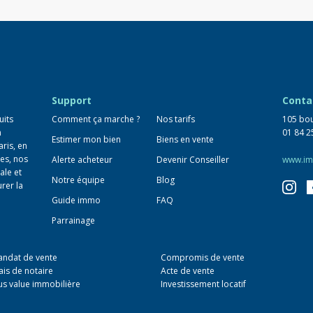
Support
Conta
uits
Comment ça marche ?
Nos tarifs
105 bou
n
01 84 2
Estimer mon bien
Biens en vente
aris, en
es, nos
Alerte acheteur
Devenir Conseiller
www.im
ale et
Notre équipe
Blog
urer la
Guide immo
FAQ
Parrainage
ndat de vente
Compromis de vente
ais de notaire
Acte de vente
us value immobilière
Investissement locatif