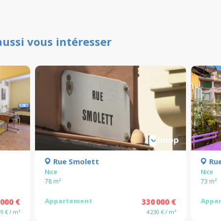
aussi vous intéresser
Rue Smolett
Ru
Nice
Nice
78
m²
73
m²
Appartement
Appa
 000 €
330 000 €
89 € / m²
4 230 € / m²