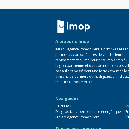
Retour à la navigation principale
A propos d'Imop
IMOP, l’agence immobilière à prix fixes et réd
permet aux propriétaires de vendre leur bie
rapidement et au meilleur prix. Implantés à P
région parisienne et dans de nombreuses vill
conseillers possèdent une forte expertise loc
utilisent les derniers outils digitaux afin d’ass
réussite de votre projet.
Nos guides
Calcul m2
Ma
Diagnostic de performance énergétique
Fr
Frais d'agence immobilière
Pl
Toutes nos agences +