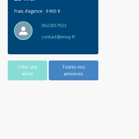
Frais d’agence :
9 900 €
0622657923
contact@imop.fr
Créer une
Toutes nos
alerte
annonces