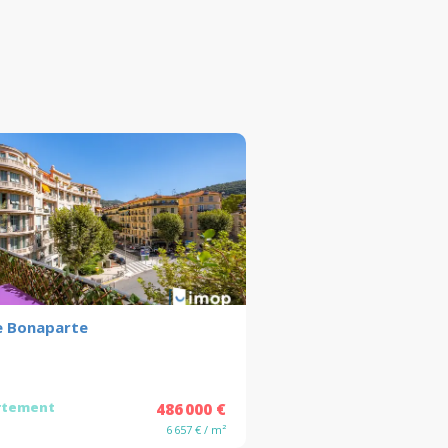
e Bonaparte
rtement
486 000 €
6 657 € / m²