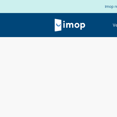
Imop re
V