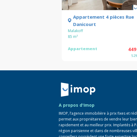
Appartement 4 pièces Rue
Danicourt
Malakoff
85
m²
Appartement
449
5 2
Retour à la navigation principale
A propos d'Imop
IMOP, l’agence immobilière à prix fixes et réd
permet aux propriétaires de vendre leur bie
rapidement et au meilleur prix. Implantés à P
région parisienne et dans de nombreuses vill
conseillers possèdent une forte expertise loc