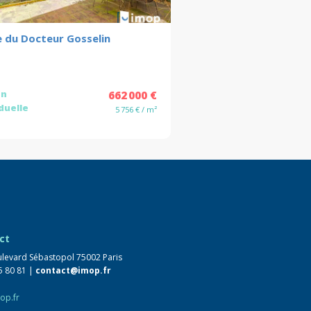
e du Docteur Gosselin
on
662 000 €
iduelle
5 756 € / m²
ct
levard Sébastopol 75002 Paris
5 80 81 |
contact@imop.fr
op.fr