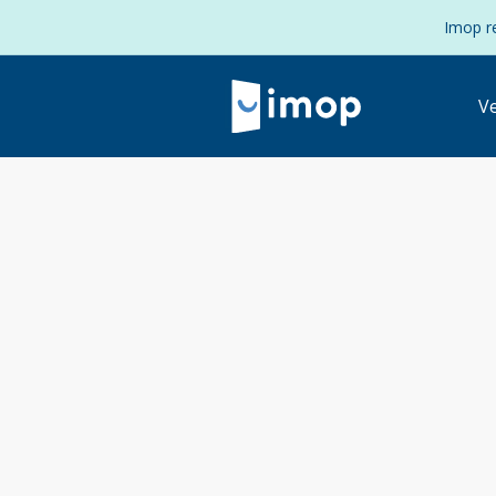
Imop re
V