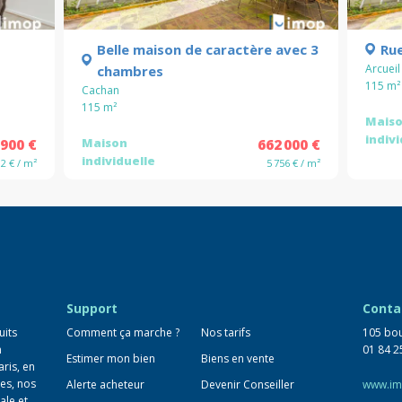
Belle maison de caractère avec 3
Ru
Arcueil
chambres
115
m²
Cachan
115
m²
Mais
indiv
Maison
 900 €
662 000 €
individuelle
92 € / m²
5 756 € / m²
Support
Conta
uits
Comment ça marche ?
Nos tarifs
105 bou
n
01 84 2
Estimer mon bien
Biens en vente
aris, en
es, nos
Alerte acheteur
Devenir Conseiller
www.im
ale et