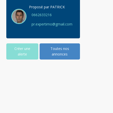
Proposé par
PATRICK
0662633216
pr.expertimo@gmail.com
Créer une
Toutes nos
alerte
annonces