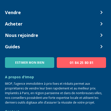
Vendre
Comment ça marche ?
Acheter
Nos tarifs
Biens en vente
Nous rejoindre
Estimer mon bien
Alerte acheteur
Devenir Conseiller
Guides
Notre équipe
Blog
01 84 25 80 81
ESTIMER MON BIEN
Guide immo
FAQ
A propos d'Imop
IMOP, l’agence immobilière à prix fixes et réduits permet aux
propriétaires de vendre leur bien rapidement et au meilleur prix.
Implantés à Paris, en région parisienne et dans de nombreuses villes,
nos conseillers possèdent une forte expertise locale et utilisent les
derniers outils digitaux afin d’assurer la réussite de votre projet.