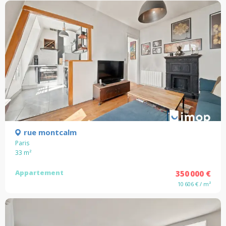
rue montcalm
Paris
33
m²
Appartement
350 000 €
10 606 € / m²