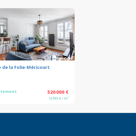
 de la Folie-Méricourt
rtement
520 000 €
12 093 € / m²