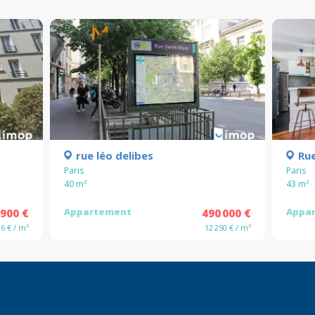
rue léo delibes
Rue
Paris
Paris
40
m²
43
m²
Appartement
Appa
 900 €
490 000 €
96 € / m²
12 250 € / m²