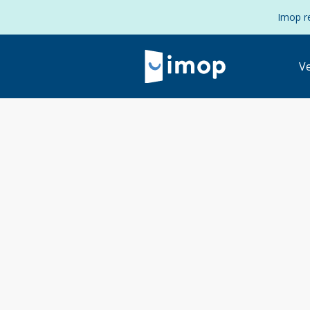
Imop re
V