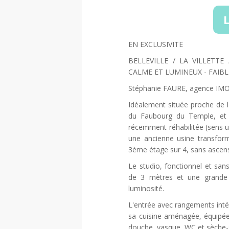
L
EN EXCLUSIVITE
BELLEVILLE / LA VILLETT
CALME ET LUMINEUX - FAIB
Stéphanie FAURE, agence IMOP
Idéalement située proche de l'
du Faubourg du Temple, et
récemment réhabilitée (sens 
une ancienne usine transfor
3ème étage sur 4, sans ascen
Le studio, fonctionnel et san
de 3 mètres et une grande 
luminosité.
L'entrée avec rangements inté
sa cuisine aménagée, équipée 
douche, vasque, WC et sèche-s