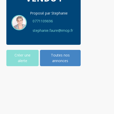
Proposé par
Stephanie
0771109696
stephanie.faure@imop.fr
Créer une
Toutes nos
alerte
annonces