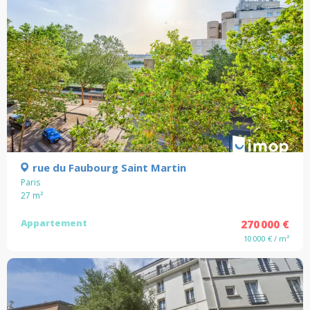
rue du Faubourg Saint Martin
Paris
27
m²
Appartement
270 000 €
10 000 € / m²