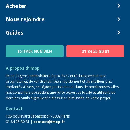
Comment ça marche ?
Acheter
Nos tarifs
Biens en vente
Nous rejoindre
Estimer mon bien
Alerte acheteur
Devenir Conseiller
Guides
Notre équipe
Blog
01 84 25 80 81
ESTIMER MON BIEN
Guide immo
FAQ
A propos d'Imop
IMOP, l’agence immobilière à prix fixes et réduits permet aux
propriétaires de vendre leur bien rapidement et au meilleur prix.
Implantés à Paris, en région parisienne et dans de nombreuses villes,
nos conseillers possèdent une forte expertise locale et utilisent les
derniers outils digitaux afin d’assurer la réussite de votre projet.
Contact
105 boulevard Sébastopol 75002 Paris
01 84 25 80 81 |
contact@imop.fr