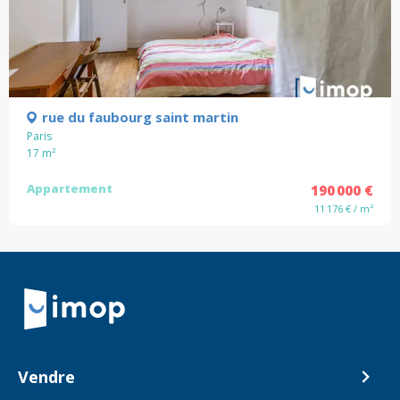
rue du faubourg saint martin
Paris
17
m²
Appartement
190 000 €
11 176 € / m²
Retour à la navigation principale
Vendre