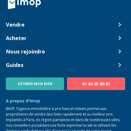
Vendre
Comment ça marche ?
Acheter
Nos tarifs
Biens en vente
Nous rejoindre
Estimer mon bien
Alerte acheteur
Devenir Conseiller
Guides
Notre équipe
Blog
01 84 25 80 81
ESTIMER MON BIEN
Guide immo
FAQ
A propos d'Imop
IMOP, l’agence immobilière à prix fixes et réduits permet aux
propriétaires de vendre leur bien rapidement et au meilleur prix.
Implantés à Paris, en région parisienne et dans de nombreuses villes,
nos conseillers possèdent une forte expertise locale et utilisent les
derniers outils digitaux afin d’assurer la réussite de votre projet.