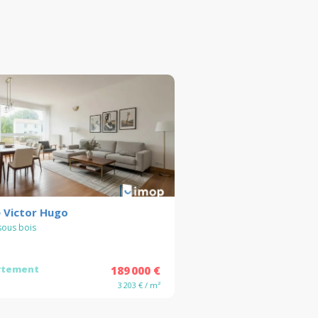
e Victor Hugo
sous bois
rtement
189 000 €
3 203 € / m²