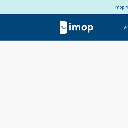
Imop re
V