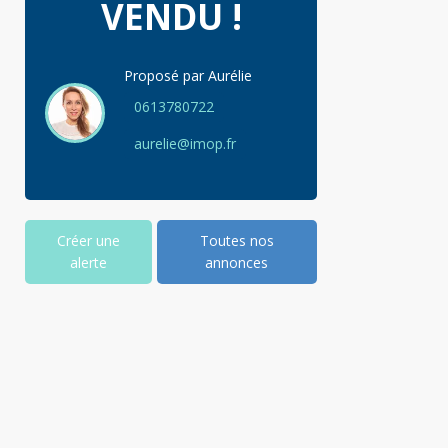
VENDU !
Proposé par
Aurélie
0613780722
aurelie@imop.fr
Créer une
Toutes nos
alerte
annonces