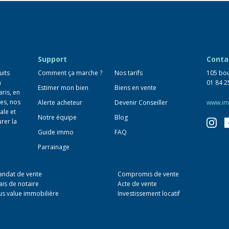
Support
Conta
uits
Comment ça marche ?
Nos tarifs
105 bou
n
01 84 2
Estimer mon bien
Biens en vente
aris, en
es, nos
Alerte acheteur
Devenir Conseiller
www.im
ale et
Notre équipe
Blog
urer la
Guide immo
FAQ
Parrainage
ndat de vente
Compromis de vente
ais de notaire
Acte de vente
us value immobilière
Investissement locatif