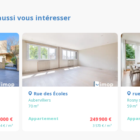
aussi vous intéresser
Rue des Écoles
ru
Aubervilliers
Rosny 
70
m²
59
m²
Appartement
Appa
 000 €
249 900 €
84 € / m²
3 570 € / m²