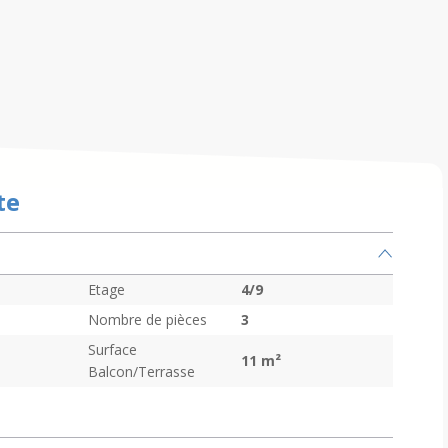
te
Etage
4/9
Nombre de pièces
3
Surface
11
m²
Balcon/Terrasse