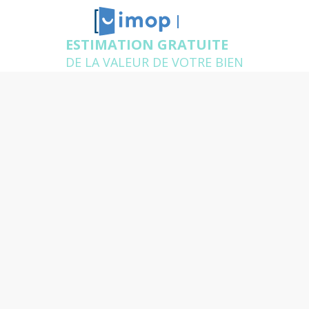
BASTIA
ESTIMATION GRATUITE
DE LA VALEUR DE VOTRE BIEN
Estimation immobilière à
Bastia
Un agent expert de votre secteur se déplace chez
vous pour estimer gratuitement votre logement et
répondre à toutes vos questions
Quelle est l'adresse du bien
que vous souhaitez
estimer ?