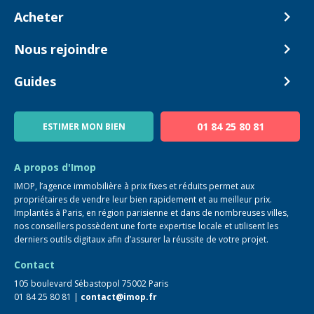
Comment ça marche ?
Acheter
Nos tarifs
Biens en vente
Nous rejoindre
Estimer mon bien
Alerte acheteur
Devenir Conseiller
Guides
Notre équipe
Blog
01 84 25 80 81
ESTIMER MON BIEN
Guide immo
FAQ
A propos d'Imop
IMOP, l’agence immobilière à prix fixes et réduits permet aux
propriétaires de vendre leur bien rapidement et au meilleur prix.
Implantés à Paris, en région parisienne et dans de nombreuses villes,
nos conseillers possèdent une forte expertise locale et utilisent les
derniers outils digitaux afin d’assurer la réussite de votre projet.
Contact
105 boulevard Sébastopol 75002 Paris
01 84 25 80 81 |
contact@imop.fr