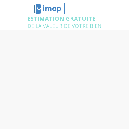
CAGNES-SUR-
MER
ESTIMATION GRATUITE
DE LA VALEUR DE VOTRE BIEN
Estimation immobilière à
Cagnes-sur-Mer
Un agent expert de votre secteur se déplace chez
vous pour estimer gratuitement votre logement et
répondre à toutes vos questions
Quelle est l'adresse du bien
que vous souhaitez
estimer ?