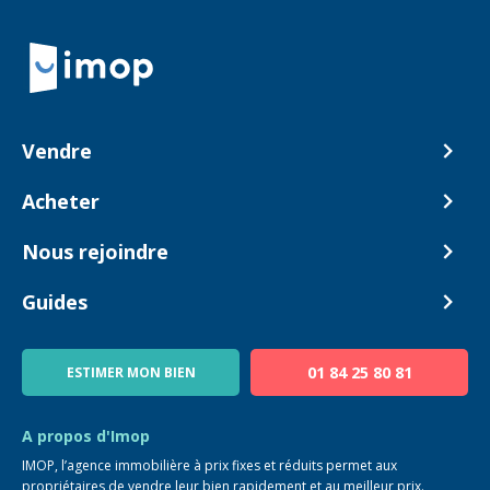
Retour à la navigation principale
Vendre
Comment ça marche ?
Acheter
Nos tarifs
Biens en vente
Nous rejoindre
Estimer mon bien
Alerte acheteur
Devenir Conseiller
Guides
Notre équipe
Blog
01 84 25 80 81
ESTIMER MON BIEN
Guide immo
FAQ
A propos d'Imop
IMOP, l’agence immobilière à prix fixes et réduits permet aux
propriétaires de vendre leur bien rapidement et au meilleur prix.