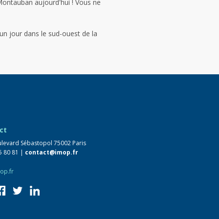
 Montauban aujourd'hui ! Vous ne
 un jour dans le sud-ouest de la
ct
levard Sébastopol 75002 Paris
5 80 81 |
contact@imop.fr
op.fr