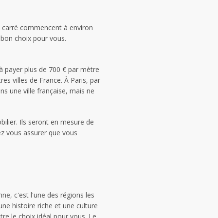
re carré commencent à environ
 bon choix pour vous.
à payer plus de 700 € par mètre
res villes de France. À Paris, par
ns une ville française, mais ne
ilier. Ils seront en mesure de
vez vous assurer que vous
ne, c'est l'une des régions les
ne histoire riche et une culture
re le choix idéal pour vous. Le