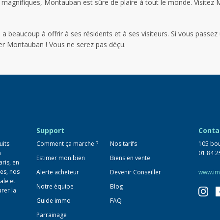
s magnifiques, Montauban est sûre de plaire à tout le monde. Visitez
 a beaucoup à offrir à ses résidents et à ses visiteurs. Si vous passez
er Montauban ! Vous ne serez pas déçu.
Support
Conta
uits
Comment ça marche ?
Nos tarifs
105 bou
n
01 84 2
Estimer mon bien
Biens en vente
aris, en
es, nos
Alerte acheteur
Devenir Conseiller
www.im
ale et
Notre équipe
Blog
urer la
Guide immo
FAQ
Parrainage