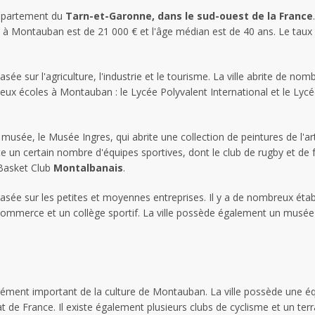
département du
Tarn-et-Garonne, dans le sud-ouest de la France
 à Montauban est de 21 000 € et l'âge médian est de 40 ans. Le tau
e sur l'agriculture, l'industrie et le tourisme. La ville abrite de nom
deux écoles à Montauban : le Lycée Polyvalent International et le Lyc
sée, le Musée Ingres, qui abrite une collection de peintures de l'art
te un certain nombre d'équipes sportives, dont le club de rugby et d
 Basket Club
Montalbanais
.
ée sur les petites et moyennes entreprises. Il y a de nombreux étab
mmerce et un collège sportif. La ville possède également un musée c
élément important de la culture de Montauban. La ville possède une é
de France. Il existe également plusieurs clubs de cyclisme et un terra