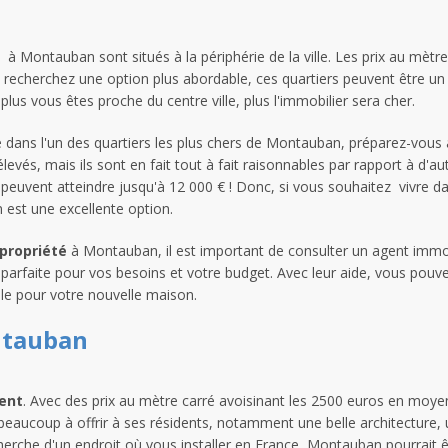
à Montauban sont situés à la périphérie de la ville. Les prix au mèt
s recherchez une option plus abordable, ces quartiers peuvent être un
plus vous êtes proche du centre ville, plus l'immobilier sera cher.
 dans l'un des quartiers les plus chers de Montauban, préparez-vous 
evés, mais ils sont en fait tout à fait raisonnables par rapport à d'aut
 peuvent atteindre jusqu'à 12 000 € ! Donc, si vous souhaitez vivre da
 est une excellente option.
propriété
à Montauban, il est important de consulter un agent immob
é parfaite pour vos besoins et votre budget. Avec leur aide, vous pou
ble pour votre nouvelle maison.
ntauban
ent
. Avec des prix au mètre carré avoisinant les 2500 euros en moyen
 beaucoup à offrir à ses résidents, notamment une belle architecture, u
herche d'un endroit où vous installer en France, Montauban pourrait êt