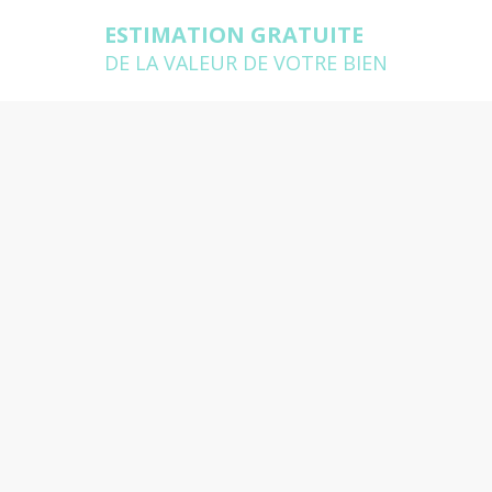
ESTIMATION GRATUITE
DE LA VALEUR DE VOTRE BIEN
lière à Montauban
se déplace chez vous pour estimer
pondre à toutes vos questions
 vous souhaitez estimer ?