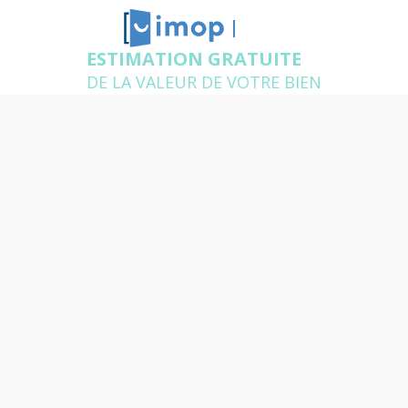
PESSAC
ESTIMATION GRATUITE
DE LA VALEUR DE VOTRE BIEN
Estimation immobilière à
Pessac
Un agent expert de votre secteur se déplace chez
vous pour estimer gratuitement votre logement et
répondre à toutes vos questions
Quelle est l'adresse du bien
que vous souhaitez
estimer ?