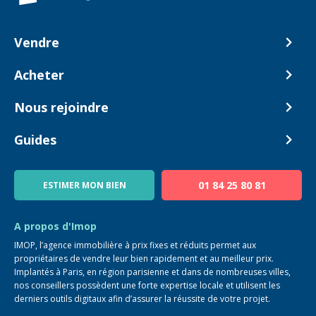
Vendre
Comment ça marche ?
Acheter
Nos tarifs
Biens en vente
Nous rejoindre
Estimer mon bien
Alerte acheteur
Devenir Conseiller
Guides
Notre équipe
Blog
01 84 25 80 81
ESTIMER MON BIEN
Guide immo
FAQ
A propos d'Imop
IMOP, l’agence immobilière à prix fixes et réduits permet aux
propriétaires de vendre leur bien rapidement et au meilleur prix.
Implantés à Paris, en région parisienne et dans de nombreuses villes,
nos conseillers possèdent une forte expertise locale et utilisent les
derniers outils digitaux afin d’assurer la réussite de votre projet.