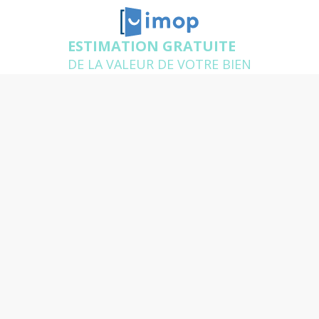
ESTIMATION GRATUITE
DE LA VALEUR DE VOTRE BIEN
Vendez votre bien en 48h avec
une offre ferme
Un agent expert de votre secteur se déplace chez
vous pour estimer gratuitement votre logement et
répondre à toutes vos questions
Quelle est l'adresse du bien
que vous souhaitez
estimer ?