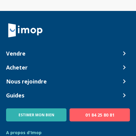
Retour à la navigation principale
Vendre
Comment ça marche ?
Acheter
Nos tarifs
Biens en vente
Nous rejoindre
Estimer mon bien
Alerte acheteur
Devenir Conseiller
Guides
Notre équipe
Blog
01 84 25 80 81
ESTIMER MON BIEN
Guide immo
FAQ
A propos d'Imop