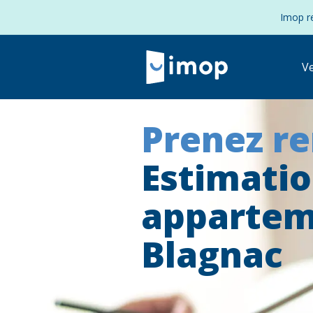
Imop re
V
Prenez r
Estimati
apparte
Blagnac