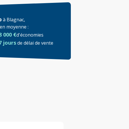
p
à
Blagnac
,
t en moyenne
:
8 000 €
d'économies
7 jours
de délai de vente