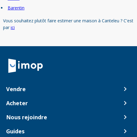
Barentin
Vous souhaitez plutôt faire estimer une maison à Canteleu ? C'est
par
ici
Retour à la navigation principale
Vendre
Comment ça marche ?
Acheter
Nos tarifs
Biens en vente
Nous rejoindre
Estimer mon bien
Alerte acheteur
Devenir Conseiller
Guides