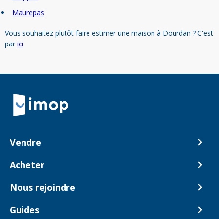
Maurepas
Vous souhaitez plutôt faire estimer une maison à Dourdan ? C'est
par
ici
Retour à la navigation principale
Vendre
Comment ça marche ?
Acheter
Nos tarifs
Biens en vente
Nous rejoindre
Estimer mon bien
Alerte acheteur
Devenir Conseiller
Guides