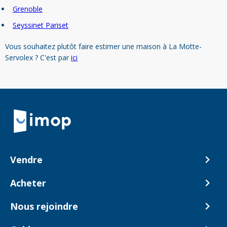
Grenoble
Seyssinet Pariset
Vous souhaitez plutôt faire estimer une maison à La Motte-
Servolex ? C'est par
ici
Retour à la navigation principale
Vendre
Comment ça marche ?
Acheter
Nos tarifs
Biens en vente
Nous rejoindre
Estimer mon bien
Alerte acheteur