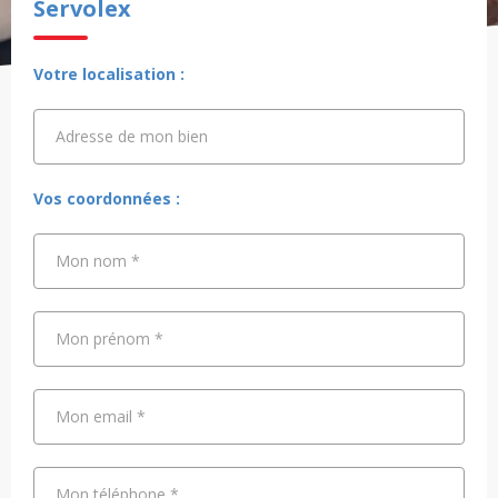
Servolex
Votre localisation :
Adresse de mon bien
Adresse de mon bien
Vos coordonnées :
Mon nom
*
Mon prénom
*
Mon email
*
Mon téléphone
*