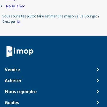
Noisy le Sec
Vous souhaitez plutôt faire estimer une maison à Le Bourget ?
C'est par
ici
Retour à la navigation principale
Vendre
Comment ça marche ?
Acheter
Nos tarifs
Biens en vente
Nous rejoindre
Estimer mon bien
Alerte acheteur
Devenir Conseiller
Guides