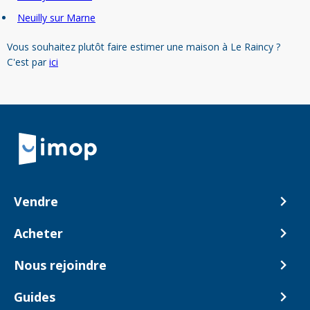
Neuilly sur Marne
Vous souhaitez plutôt faire estimer une maison à Le Raincy ?
C'est par
ici
Retour à la navigation principale
Vendre
Comment ça marche ?
Acheter
Nos tarifs
Biens en vente
Nous rejoindre
Estimer mon bien
Alerte acheteur
Devenir Conseiller
Guides