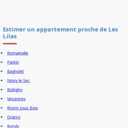
Estimer un
appartement
proche de
Les
Lilas
Romainville
Pantin
Bagnolet
Noisy le Sec
Bobigny
Vincennes
Rosny sous Bois
Drancy
Bondy