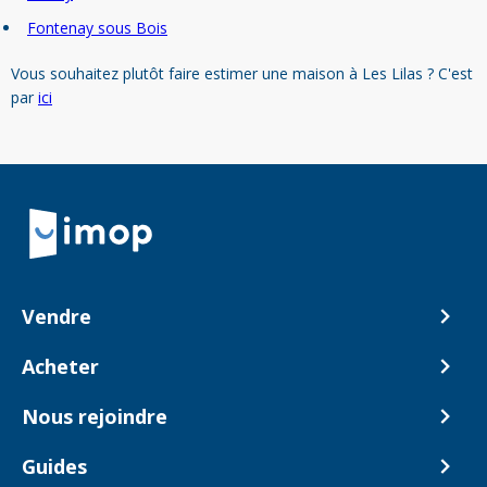
Fontenay sous Bois
Vous souhaitez plutôt faire estimer une maison à Les Lilas ? C'est
par
ici
Retour à la navigation principale
Vendre
Comment ça marche ?
Acheter
Nos tarifs
Biens en vente
Nous rejoindre
Estimer mon bien
Alerte acheteur
Devenir Conseiller
Guides