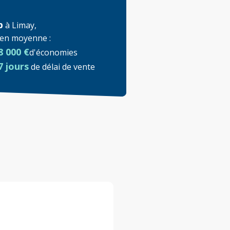
p
à
Limay
,
t en moyenne
:
8 000 €
d'économies
7 jours
de délai de vente