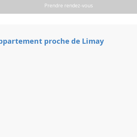
ppartement
proche de
Limay
s