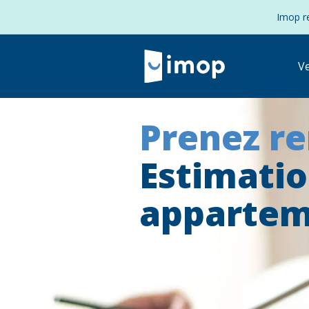
Imop re
V
Prenez r
Estimati
appartem