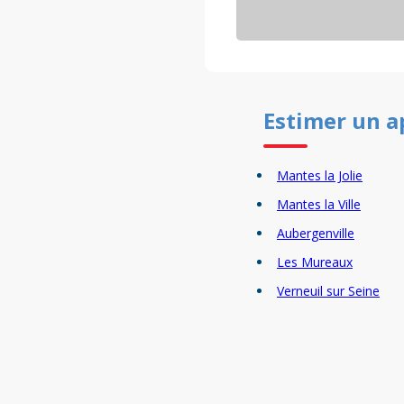
Estimer un
a
Mantes la Jolie
Mantes la Ville
Aubergenville
Les Mureaux
Verneuil sur Seine
Triel sur Seine
Chanteloup les Vigne
Jouy le Moutier