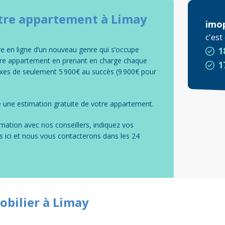
tre
appartement
à
Limay
imo
c'es
 en ligne d’un nouveau genre qui s’occupe
1
otre appartement en prenant en charge chaque
1
fixes de seulement 5 900€ au succès (9 900€ pour
 une estimation gratuite de votre
appartement
.
mation avec nos conseillers, indiquez vos
s ici et nous vous contacterons dans les 24
obilier à Limay